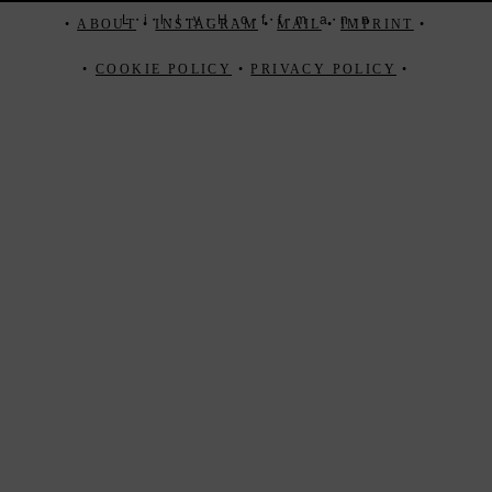
L・i・l・l・y・ H・o・f・f・m・a・n・n
•
ABOUT
•
INSTAGRAM
•
MAIL
•
IMPRINT
•
•
COOKIE POLICY
•
PRIVACY POLICY
•