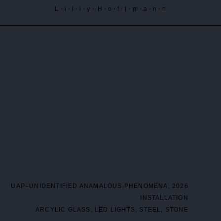
L・i・l・l・y・ H・o・f・f・m・a・n・n
UAP–UNIDENTIFIED ANAMALOUS PHENOMENA, 2026
INSTALLATION
ARCYLIC GLASS, LED LIGHTS, STEEL, STONE