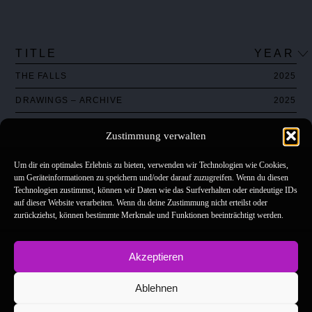
TITLE
YEAR
THE FALLS
2025
DRAWINGS – ARCHIVE
2025
DANZIGDAŃSK
2024
Zustimmung verwalten
ALL THINGS BRIGHT AND BEAUTIFUL
2024
Um dir ein optimales Erlebnis zu bieten, verwenden wir Technologien wie Cookies,
NOTRE-DAME-DE-L’ESPACE
2024
um Geräteinformationen zu speichern und/oder darauf zuzugreifen. Wenn du diesen
Technologien zustimmst, können wir Daten wie das Surfverhalten oder eindeutige IDs
IMPOSSIBLE RELOAD
2023
auf dieser Website verarbeiten. Wenn du deine Zustimmung nicht erteilst oder
zurückziehst, können bestimmte Merkmale und Funktionen beeinträchtigt werden.
DAS LEBEN IST EIN SCHWERER TRAUM
2023
AM HORIZONT
2022
Akzeptieren
SCHLITTEN FAHREN UND HEIRATEN MUSS SCHNELL GEHEN
2021
Ablehnen